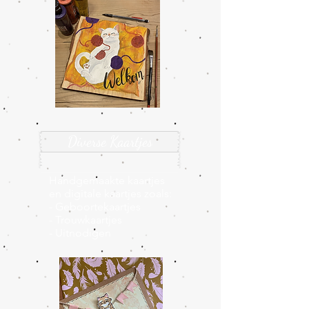
Diverse Kaartjes
Handgemaakte kaartjes
en digitale kaartjes zoals:
- Geboortekaartjes
- Trouwkaartjes
- U
itnodigen