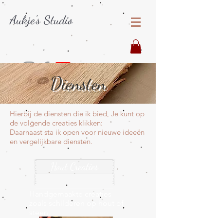
Aukje's Studio
Diensten
Hierbij de diensten die ik bied, Je kunt op
de volgende creaties klikken:
Daarnaast sta ik open voor nieuwe ideeën
en vergelijkbare diensten.
Hout Creaties
Handgemaakte creaties
zoals schilderen op hout of
steen.