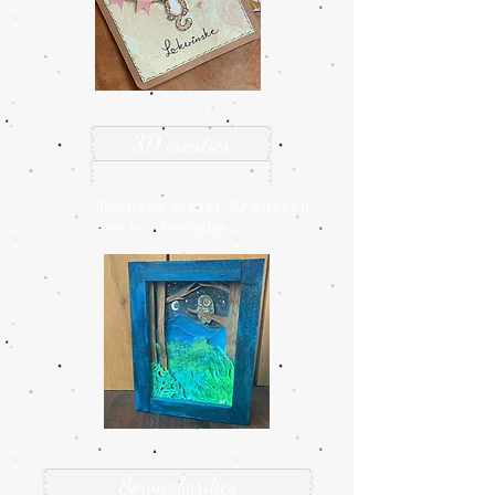
3D creaties
Illustratie in met 3D effect in
een houtenlijstje.
Serviesbordjes