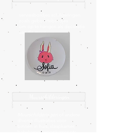
serviesbordjes schilderingen
zoals geboortebordjes
om op te hangen als decoratie
aan de muur
Muurschilderingen
Muurschilderingen
of andere
diverse illustraties voor
binnen in huis, slaapkamer,
babykamer, woonkamer etc.