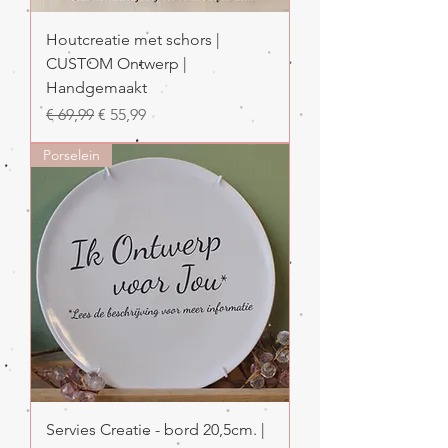
Houtcreatie met schors |
CUSTOM Ontwerp |
Handgemaakt
Normale prijs
Verkoopprijs
€ 69,99
€ 55,99
Porselein
Servies Creatie - bord 20,5cm. |