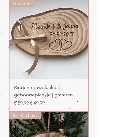
Graferen
Ringentrouwplankje |
geboorteplankje | graferen
Normale prijs
Verkoopprijs
€ 59,99
€ 49,99
kleintje hout