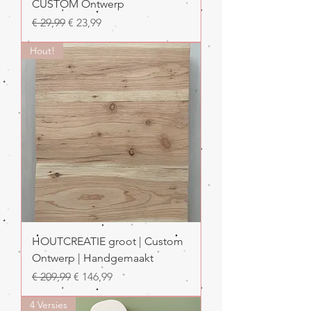
CUSTOM Ontwerp
Normale prijs
Verkoopprijs
€ 29,99
€ 23,99
Hout!
HOUTCREATIE groot | Custom
Ontwerp | Handgemaakt
Normale prijs
Verkoopprijs
€ 209,99
€ 146,99
4 Versies