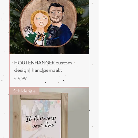
HOUTENHANGER custom
design| handgemaakt
Prijs
€ 9,99
Schilderijtje