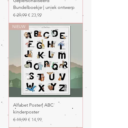
Gepersonaliseerd
Bundelboekje | uniek ontwerp
Normale prijs
Verkoopprijs
€ 29,99
€ 23,99
NIEUW
Alfabet Poster| ABC
kinderposter
Normale prijs
Verkoopprijs
€ 19,99
€ 14,99