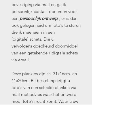
bevestiging via mail en ga ik
persoonlijk contact opnemen voor
een
persoonlijk ontwerp
, er is dan
ook gelegenheid om foto's te sturen
die ik meeneem in een
(digitale) schets. Die u
vervolgens goedkeurd doormiddel
van een getekende / digtale schets
via email.
Deze plankjes zijn ca. 31x16cm. en
41x20cm. Bij bestelling krijgt u
foto's van een selectie planken via
mail met advies waar het ontwerp
mooi tot z'n recht komt. Waar u uw
voorkeur door kunt geven.
Ik ben ongeveer 2 á 3 weken bezig
met één creatie. Prijs hierboven