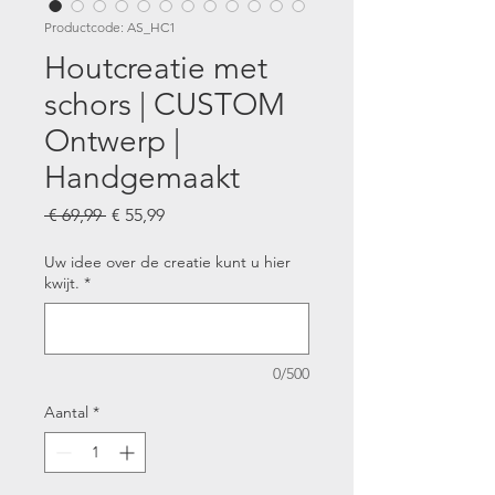
Productcode: AS_HC1
Houtcreatie met
schors | CUSTOM
Ontwerp |
Handgemaakt
Normale
Verkoopprijs
 € 69,99 
€ 55,99
prijs
Uw idee over de creatie kunt u hier
kwijt.
*
0/500
Aantal
*