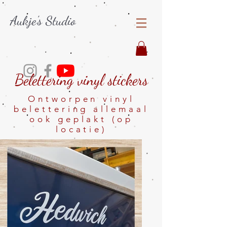
Aukje's Studio
Belettering vinyl stickers
Ontworpen vinyl
belettering allemaal
ook geplakt (op
locatie)